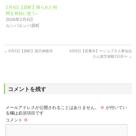
2月4日【原町】限られた時
間を有効に使う♪
2026年2月4日
ルンバルンバ原町
←
8月5日【原町】就労体験④
8月6日【安養寺】〜ジョブタス東仙台
さん就労体験2日目〜
→
コメントを残す
メールアドレスが公開されることはありません。
※
が付いてい
る欄は必須項目です
コメント
※