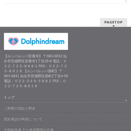
PAGETOP
【ルンバルンバ安養寺】 〒983-0832 仙
台市宮城野区安養寺1丁目28-8 電話：０
２２-７２５-８６８３ FAX：０２２-７２
５-８６１８ 【ルンバルンバ原町】 〒
983-0841 仙台市宮城野区原町2丁目4-50
電話：０２２-３４９-５８８２ FAX：０
２２-７２５-８６１８
トップ
ご利用の流れと料金
受給者証の申請について
文部科学省 主な発達障害の定義