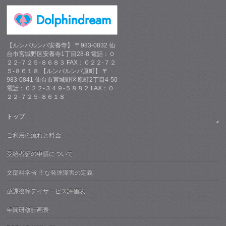
【ルンバルンバ安養寺】 〒983-0832 仙
台市宮城野区安養寺1丁目28-8 電話：０
２２-７２５-８６８３ FAX：０２２-７２
５-８６１８ 【ルンバルンバ原町】 〒
983-0841 仙台市宮城野区原町2丁目4-50
電話：０２２-３４９-５８８２ FAX：０
２２-７２５-８６１８
トップ
ご利用の流れと料金
受給者証の申請について
文部科学省 主な発達障害の定義
放課後等デイサービス評価表
年間研修計画表