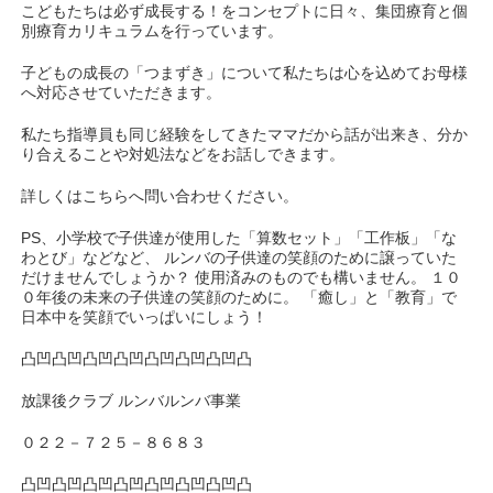
こどもたちは必ず成長する！をコンセプトに日々、集団療育と個
別療育カリキュラムを行っています。
子どもの成長の「つまずき」について私たちは心を込めてお母様
へ対応させていただきます。
私たち指導員も同じ経験をしてきたママだから話が出来き、分か
り合えることや対処法などをお話しできます。
詳しくはこちらへ問い合わせください。
PS、小学校で子供達が使用した「算数セット」「工作板」「な
わとび」などなど、 ルンバの子供達の笑顔のために譲っていた
だけませんでしょうか？ 使用済みのものでも構いません。 １０
０年後の未来の子供達の笑顔のために。 「癒し」と「教育」で
日本中を笑顔でいっぱいにしょう！
凸凹凸凹凸凹凸凹凸凹凸凹凸凹凸
放課後クラブ ルンバルンバ事業
０２２－７２５－８６８３
凸凹凸凹凸凹凸凹凸凹凸凹凸凹凸