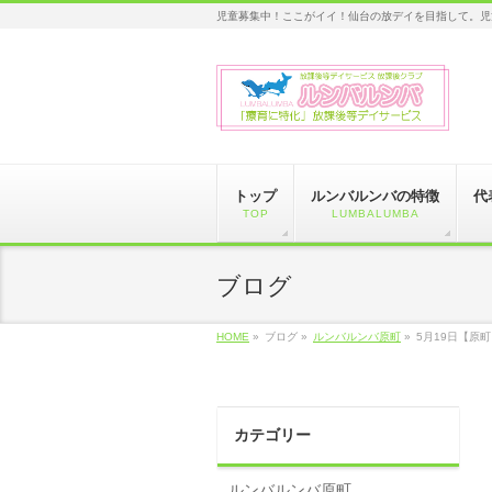
児童募集中！ここがイイ！仙台の放デイを目指して。児
トップ
ルンバルンバの特徴
代
TOP
LUMBALUMBA
ブログ
HOME
»
ブログ »
ルンバルンバ原町
»
5月19日【原
カテゴリー
ルンバルンバ原町