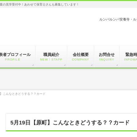
童の見学受付中！あわせて保育士さんも募集しています！
ルンバルンバ安養寺・ル
表者プロフィール
職員紹介
会社概要
お問合せ
緊急
PROFILE
NEW！STAFF
COMPANY
INQUIRY
INFOM
町】こんなときどうする？？カード
5月19日【原町】こんなときどうする？？カード