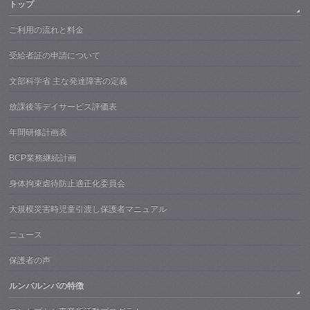
トップ
ご利用の流れと料金
受給者証の申請について
文部科学省 主な発達障害の定義
放課後等デイサービス評価表
年間研修計画表
BCP業務継続計画
身体拘束虐待防止適正化委員会
大規模災害時児童引渡し保護者マニュアル
ニュース
保護者の声
ルンバルンバの特徴