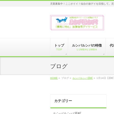
児童募集中！ここがイイ！仙台の放デイを目指して。児
トップ
ルンバルンバの特徴
代
TOP
LUMBALUMBA
ブログ
HOME
»
ブログ »
ルンバルンバ原町
»
1月14日【原
カテゴリー
ルンバルンバ原町