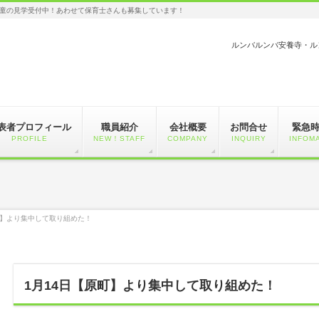
童の見学受付中！あわせて保育士さんも募集しています！
ルンバルンバ安養寺・ル
表者プロフィール
職員紹介
会社概要
お問合せ
緊急
PROFILE
NEW！STAFF
COMPANY
INQUIRY
INFOM
町】より集中して取り組めた！
1月14日【原町】より集中して取り組めた！