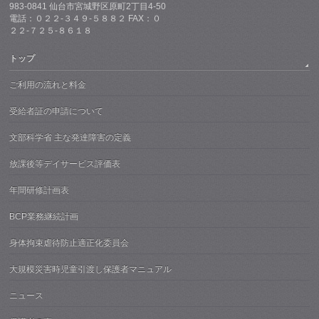
983-0841 仙台市宮城野区原町2丁目4-50
電話：０２２-３４９-５８８２ FAX：０
２２-７２５-８６１８
トップ
ご利用の流れと料金
受給者証の申請について
文部科学省 主な発達障害の定義
放課後等デイサービス評価表
年間研修計画表
BCP業務継続計画
身体拘束虐待防止適正化委員会
大規模災害時児童引渡し保護者マニュアル
ニュース