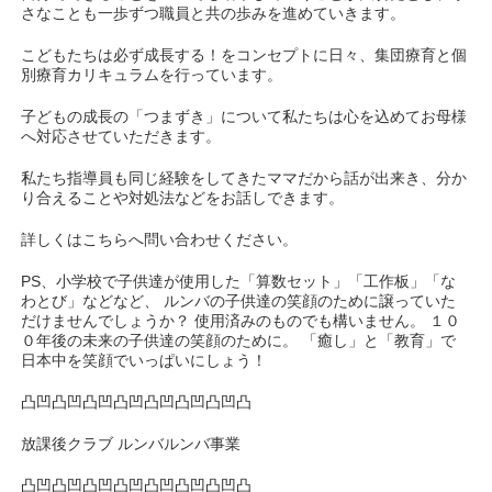
さなことも一歩ずつ職員と共の歩みを進めていきます。
こどもたちは必ず成長する！をコンセプトに日々、集団療育と個
別療育カリキュラムを行っています。
子どもの成長の「つまずき」について私たちは心を込めてお母様
へ対応させていただきます。
私たち指導員も同じ経験をしてきたママだから話が出来き、分か
り合えることや対処法などをお話しできます。
詳しくはこちらへ問い合わせください。
PS、小学校で子供達が使用した「算数セット」「工作板」「な
わとび」などなど、 ルンバの子供達の笑顔のために譲っていた
だけませんでしょうか？ 使用済みのものでも構いません。 １０
０年後の未来の子供達の笑顔のために。 「癒し」と「教育」で
日本中を笑顔でいっぱいにしょう！
凸凹凸凹凸凹凸凹凸凹凸凹凸凹凸
放課後クラブ ルンバルンバ事業
凸凹凸凹凸凹凸凹凸凹凸凹凸凹凸