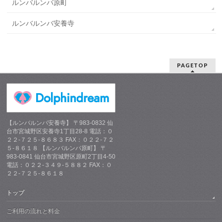
ルンバルンバ原町
ルンバルンバ安養寺
PAGETOP
【ルンバルンバ安養寺】 〒983-0832 仙
台市宮城野区安養寺1丁目28-8 電話：０
２２-７２５-８６８３ FAX：０２２-７２
５-８６１８ 【ルンバルンバ原町】 〒
983-0841 仙台市宮城野区原町2丁目4-50
電話：０２２-３４９-５８８２ FAX：０
２２-７２５-８６１８
トップ
ご利用の流れと料金