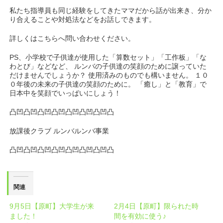
私たち指導員も同じ経験をしてきたママだから話が出来き、分か
り合えることや対処法などをお話しできます。
詳しくはこちらへ問い合わせください。
PS、小学校で子供達が使用した「算数セット」「工作板」「な
わとび」などなど、 ルンバの子供達の笑顔のために譲っていた
だけませんでしょうか？ 使用済みのものでも構いません。 １０
０年後の未来の子供達の笑顔のために。 「癒し」と「教育」で
日本中を笑顔でいっぱいにしょう！
凸凹凸凹凸凹凸凹凸凹凸凹凸凹凸
放課後クラブ ルンバルンバ事業
凸凹凸凹凸凹凸凹凸凹凸凹凸凹凸
関連
9月5日【原町】大学生が来
2月4日【原町】限られた時
ました！
間を有効に使う♪