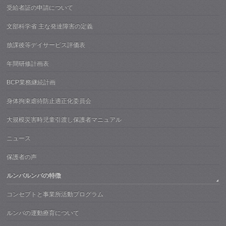
受給者証の申請について
文部科学省 主な発達障害の定義
放課後等デイサービス評価表
年間研修計画表
BCP業務継続計画
身体拘束虐待防止適正化委員会
大規模災害時児童引渡し保護者マニュアル
ニュース
保護者の声
ルンバルンバの特徴
コンセプトと事業所活動プログラム
ルンバの運動療育について