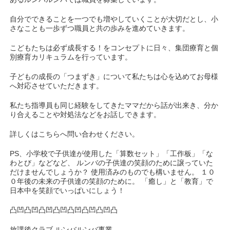
自分でできることを一つでも増やしていくことが大切だとし、小
さなことも一歩ずつ職員と共の歩みを進めていきます。
こどもたちは必ず成長する！をコンセプトに日々、集団療育と個
別療育カリキュラムを行っています。
子どもの成長の「つまずき」について私たちは心を込めてお母様
へ対応させていただきます。
私たち指導員も同じ経験をしてきたママだから話が出来き、分か
り合えることや対処法などをお話しできます。
詳しくはこちらへ問い合わせください。
PS、小学校で子供達が使用した「算数セット」「工作板」「な
わとび」などなど、 ルンバの子供達の笑顔のために譲っていた
だけませんでしょうか？ 使用済みのものでも構いません。 １０
０年後の未来の子供達の笑顔のために。 「癒し」と「教育」で
日本中を笑顔でいっぱいにしょう！
凸凹凸凹凸凹凸凹凸凹凸凹凸凹凸
放課後クラブ ルンバルンバ事業