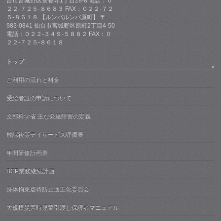
台市宮城野区安養寺1丁目28-8 電話：０
２２-７２５-８６８３ FAX：０２２-７２
５-８６１８ 【ルンバルンバ原町】 〒
983-0841 仙台市宮城野区原町2丁目4-50
電話：０２２-３４９-５８８２ FAX：０
２２-７２５-８６１８
トップ
ご利用の流れと料金
受給者証の申請について
文部科学省 主な発達障害の定義
放課後等デイサービス評価表
年間研修計画表
BCP業務継続計画
身体拘束虐待防止適正化委員会
大規模災害時児童引渡し保護者マニュアル