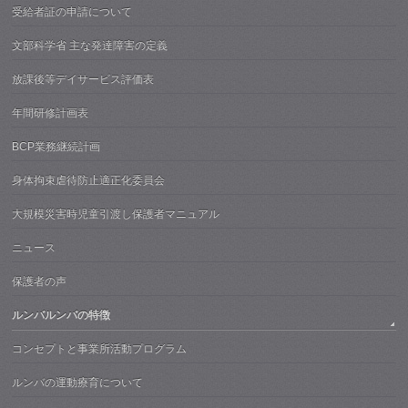
受給者証の申請について
文部科学省 主な発達障害の定義
放課後等デイサービス評価表
年間研修計画表
BCP業務継続計画
身体拘束虐待防止適正化委員会
大規模災害時児童引渡し保護者マニュアル
ニュース
保護者の声
ルンバルンバの特徴
コンセプトと事業所活動プログラム
ルンバの運動療育について