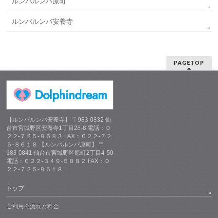
ルンバルンバ原町
ルンバルンバ安養寺
PAGETOP
【ルンバルンバ安養寺】 〒983-0832 仙
台市宮城野区安養寺1丁目28-8 電話：０
２２-７２５-８６８３ FAX：０２２-７２
５-８６１８ 【ルンバルンバ原町】 〒
983-0841 仙台市宮城野区原町2丁目4-50
電話：０２２-３４９-５８８２ FAX：０
２２-７２５-８６１８
トップ
ご利用の流れと料金