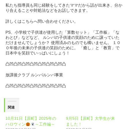
私たち指導員も同じ経験をしてきたママだから話が出来き、分か
り合えることや対処法などをお話しできます。
詳しくはこちらへ問い合わせください。
PS、小学校で子供達が使用した「算数セット」「工作板」「な
わとび」などなど、 ルンバの子供達の笑顔のために譲っていた
だけませんでしょうか？ 使用済みのものでも構いません。 １０
０年後の未来の子供達の笑顔のために。 「癒し」と「教育」で
日本中を笑顔でいっぱいにしょう！
凸凹凸凹凸凹凸凹凸凹凸凹凸凹凸
放課後クラブ ルンバルンバ事業
凸凹凸凹凸凹凸凹凸凹凸凹凸凹凸
関連
10月31日【原町】2025年の
9月5日【原町】大学生が来
ハロウィン
～工作編～
ました！