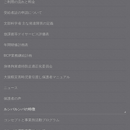
ご利用の流れと料金
受給者証の申請について
文部科学省 主な発達障害の定義
放課後等デイサービス評価表
年間研修計画表
BCP業務継続計画
身体拘束虐待防止適正化委員会
大規模災害時児童引渡し保護者マニュアル
ニュース
保護者の声
ルンバルンバの特徴
コンセプトと事業所活動プログラム