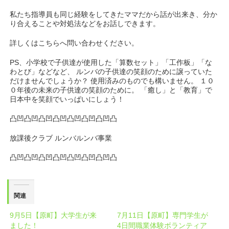
私たち指導員も同じ経験をしてきたママだから話が出来き、分か
り合えることや対処法などをお話しできます。
詳しくはこちらへ問い合わせください。
PS、小学校で子供達が使用した「算数セット」「工作板」「な
わとび」などなど、 ルンバの子供達の笑顔のために譲っていた
だけませんでしょうか？ 使用済みのものでも構いません。 １０
０年後の未来の子供達の笑顔のために。 「癒し」と「教育」で
日本中を笑顔でいっぱいにしょう！
凸凹凸凹凸凹凸凹凸凹凸凹凸凹凸
放課後クラブ ルンバルンバ事業
凸凹凸凹凸凹凸凹凸凹凸凹凸凹凸
関連
9月5日【原町】大学生が来
7月11日【原町】専門学生が
ました！
4日間職業体験ボランティア