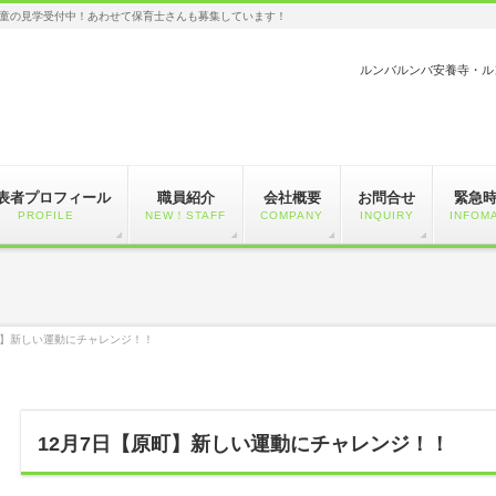
童の見学受付中！あわせて保育士さんも募集しています！
ルンバルンバ安養寺・ル
表者プロフィール
職員紹介
会社概要
お問合せ
緊急
PROFILE
NEW！STAFF
COMPANY
INQUIRY
INFOM
町】新しい運動にチャレンジ！！
12月7日【原町】新しい運動にチャレンジ！！