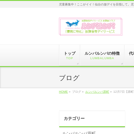
児童募集中！ここがイイ！仙台の放デイを目指して。児
トップ
ルンバルンバの特徴
代
TOP
LUMBALUMBA
ブログ
HOME
»
ブログ »
ルンバルンバ原町
»
12月7日【原
カテゴリー
ルンバルンバ原町